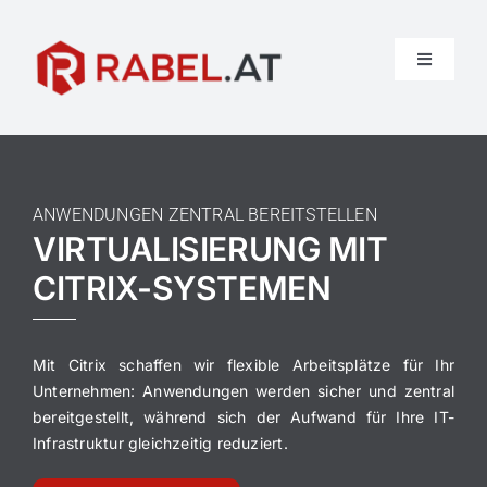
Skip
to
content
Toggle
Navigati
HOME
DRUCKER-INFOCENTER
ANWENDUNGEN ZENTRAL BEREITSTELLEN
VIRTUALISIERUNG MIT
CITRIX-SYSTEMEN
SERVICE
ÜBER UNS
Mit Citrix schaffen wir flexible Arbeitsplätze für Ihr
Unternehmen: Anwendungen werden sicher und zentral
bereitgestellt, während sich der Aufwand für Ihre IT-
PARTNER
Infrastruktur gleichzeitig reduziert.